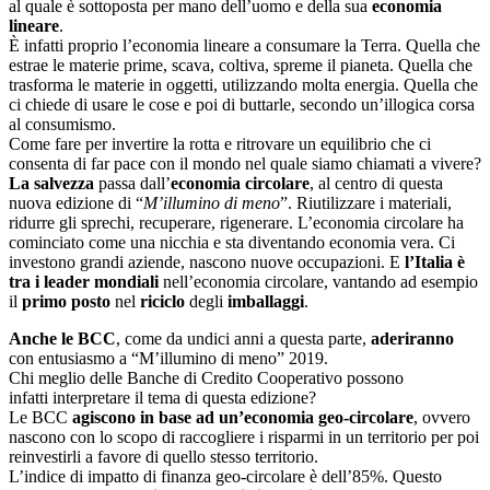
al quale è sottoposta per mano dell’uomo e della sua
economia
lineare
.
È infatti proprio l’economia lineare a consumare la Terra. Quella che
estrae le materie prime, scava, coltiva, spreme il pianeta. Quella che
trasforma le materie in oggetti, utilizzando molta energia. Quella che
ci chiede di usare le cose e poi di buttarle, secondo un’illogica corsa
al consumismo.
Come fare per invertire la rotta e ritrovare un equilibrio che ci
consenta di far pace con il mondo nel quale siamo chiamati a vivere?
La salvezza
passa dall’
economia circolare
, al centro di questa
nuova edizione di “
M’illumino di meno
”. Riutilizzare i materiali,
ridurre gli sprechi, recuperare, rigenerare. L’economia circolare ha
cominciato come una nicchia e sta diventando economia vera. Ci
investono grandi aziende, nascono nuove occupazioni. E
l’Italia è
tra i leader mondiali
nell’economia circolare, vantando ad esempio
il
primo posto
nel
riciclo
degli
imballaggi
.
Anche le BCC
, come da undici anni a questa parte,
aderiranno
con entusiasmo a “M’illumino di meno” 2019.
Chi meglio delle Banche di Credito Cooperativo possono
infatti interpretare il tema di questa edizione?
Le BCC
agiscono in base ad un’economia geo-circolare
, ovvero
nascono con lo scopo di raccogliere i risparmi in un territorio per poi
reinvestirli a favore di quello stesso territorio.
L’indice di impatto di finanza geo-circolare è dell’85%. Questo