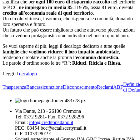
significa che per
ogni 100 euro di risparmio raccolto
nel territorio,
le BCC
ne impiegano in media 85
. Il 95%, ossia 81 euro, diventa
credito all’economia reale di quel territorio
.
Un circolo virtuoso, insomma, che ri-genera le comunità, donando
loro speranza e futuro.
Un futuro che può essere migliorato anche attraverso piccole azioni
che ci vedono protagonisti come individui nel nostro quotidiano.
Se vuoi saperne di più, leggi il decalogo dedicato a tutte quelle
famiglie che vogliono ridurre il loro impatto ambientale
,
rendendo circolare anche la propria l’
economia domestica
.
Le parole d’ordine sono le tre “R”:
Riduci, Ricicla e Riusa
.
Leggi il
decalogo
.
Definizi
Trasparenza
Bancassicurazione
Disconoscimento
Reclami
ABF
di Defau
Via Dante, 213 - 26100 Cremona
Tel: 0372 9281- Fax: 0372 928296
Email:
info@creditopadano.it
PEC: 08454.bcc@actaliscertymail.it
C.F. 01039280191
Società partecipante al Gruppo IVA GBC Iccrea, Partita IVA