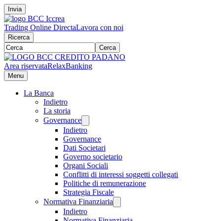
Invia
Trading Online Directa
Lavora con noi
Ricerca
Cerca
Area riservata
RelaxBanking
Menu
La Banca
Indietro
La storia
Governance
Indietro
Governance
Dati Societari
Governo societario
Organi Sociali
Conflitti di interessi soggetti collegati
Politiche di remunerazione
Strategia Fiscale
Normativa Finanziaria
Indietro
Normativa Finanziaria