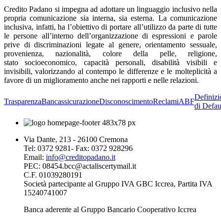
Credito Padano si impegna ad adottare un linguaggio inclusivo nella
propria comunicazione sia interna, sia esterna. La comunicazione
inclusiva, infatti, ha l’obiettivo di portare all’utilizzo da parte di tutte
le persone all’interno dell’organizzazione di espressioni e parole
prive di discriminazioni legate al genere, orientamento sessuale,
provenienza, nazionalità, colore della pelle, religione,
stato socioeconomico, capacità personali, disabilità visibili e
invisibili, valorizzando al contempo le differenze e le molteplicità a
favore di un miglioramento anche nei rapporti e nelle relazioni.
Definizi
Trasparenza
Bancassicurazione
Disconoscimento
Reclami
ABF
di Defau
Via Dante, 213 - 26100 Cremona
Tel: 0372 9281- Fax: 0372 928296
Email:
info@creditopadano.it
PEC: 08454.bcc@actaliscertymail.it
C.F. 01039280191
Società partecipante al Gruppo IVA GBC Iccrea, Partita IVA
15240741007
Banca aderente al Gruppo Bancario Cooperativo Iccrea