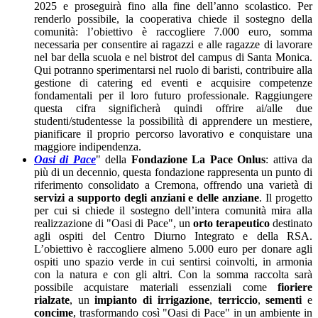
2025 e proseguirà fino alla fine dell’anno scolastico. Per
renderlo possibile, la cooperativa chiede il sostegno della
comunità: l’obiettivo è raccogliere 7.000 euro, somma
necessaria per consentire ai ragazzi e alle ragazze di lavorare
nel bar della scuola e nel bistrot del campus di Santa Monica.
Qui potranno sperimentarsi nel ruolo di baristi, contribuire alla
gestione di catering ed eventi e acquisire competenze
fondamentali per il loro futuro professionale. Raggiungere
questa cifra significherà quindi offrire ai/alle due
studenti/studentesse la possibilità di apprendere un mestiere,
pianificare il proprio percorso lavorativo e conquistare una
maggiore indipendenza.
Oasi di Pace
" della
Fondazione La Pace Onlus
: attiva da
più di un decennio, questa fondazione rappresenta un punto di
riferimento consolidato a Cremona, offrendo una varietà di
servizi a supporto degli anziani e delle anziane
. Il progetto
per cui si chiede il sostegno dell’intera comunità mira alla
realizzazione di "Oasi di Pace", un
orto terapeutico
destinato
agli ospiti del Centro Diurno Integrato e della RSA.
L’obiettivo è raccogliere almeno 5.000 euro per donare agli
ospiti uno spazio verde in cui sentirsi coinvolti, in armonia
con la natura e con gli altri. Con la somma raccolta sarà
possibile acquistare materiali essenziali come
fioriere
rialzate
, un
impianto di irrigazione
,
terriccio
,
sementi
e
concime
, trasformando così "Oasi di Pace" in un ambiente in