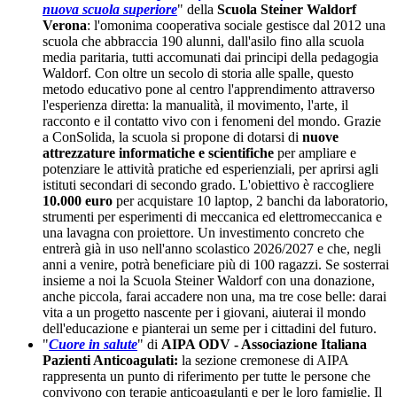
nuova scuola superiore
" della
Scuola Steiner Waldorf
Verona
: l'omonima cooperativa sociale gestisce dal 2012 una
scuola che abbraccia 190 alunni, dall'asilo fino alla scuola
media paritaria, tutti accomunati dai principi della pedagogia
Waldorf. Con oltre un secolo di storia alle spalle, questo
metodo educativo pone al centro l'apprendimento attraverso
l'esperienza diretta: la manualità, il movimento, l'arte, il
racconto e il contatto vivo con i fenomeni del mondo. Grazie
a ConSolida, la scuola si propone di dotarsi di
nuove
attrezzature informatiche e scientifiche
per ampliare e
potenziare le attività pratiche ed esperienziali, per aprirsi agli
istituti secondari di secondo grado. L'obiettivo è raccogliere
10.000 euro
per acquistare 10 laptop, 2 banchi da laboratorio,
strumenti per esperimenti di meccanica ed elettromeccanica e
una lavagna con proiettore. Un investimento concreto che
entrerà già in uso nell'anno scolastico 2026/2027 e che, negli
anni a venire, potrà beneficiare più di 100 ragazzi. Se sosterrai
insieme a noi la Scuola Steiner Waldorf con una donazione,
anche piccola, farai accadere non una, ma tre cose belle: darai
vita a un progetto nascente per i giovani, aiuterai il mondo
dell'educazione e pianterai un seme per i cittadini del futuro.
"
Cuore in salute
" di
AIPA ODV - Associazione Italiana
Pazienti Anticoagulati:
la sezione cremonese di AIPA
rappresenta un punto di riferimento per tutte le persone che
convivono con terapie anticoagulanti e per le loro famiglie. Il