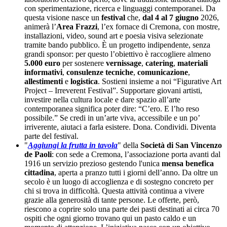
con sperimentazione, ricerca e linguaggi contemporanei. Da
questa visione nasce un
festival
che,
dal 4 al 7 giugno
2026,
animerà l’
Area Frazzi
, l’ex fornace di Cremona, con mostre,
installazioni, video, sound art e poesia visiva selezionate
tramite bando pubblico. È un progetto indipendente, senza
grandi sponsor: per questo l’obiettivo è raccogliere almeno
5.000 euro
per sostenere
vernissage
,
catering
,
materiali
informativi
,
consulenze tecniche
,
comunicazione
,
allestimenti
e
logistica
. Sostieni insieme a noi “Figurative Art
Project – Irreverent Festival”. Supportare giovani artisti,
investire nella cultura locale e dare spazio all’arte
contemporanea significa poter dire: “C’ero. E l’ho reso
possibile.” Se credi in un’arte viva, accessibile e un po’
irriverente, aiutaci a farla esistere. Dona. Condividi. Diventa
parte del festival.
"
Aggiungi la frutta in tavola
" della
Società di San Vincenzo
de Paoli
: con sede a Cremona, l’associazione porta avanti dal
1916 un servizio prezioso gestendo l'unica
mensa benefica
cittadina
, aperta a pranzo tutti i giorni dell’anno. Da oltre un
secolo è un luogo di accoglienza e di sostegno concreto per
chi si trova in difficoltà. Questa attività continua a vivere
grazie alla generosità di tante persone. Le offerte, però,
riescono a coprire solo una parte dei pasti destinati ai circa 70
ospiti che ogni giorno trovano qui un pasto caldo e un