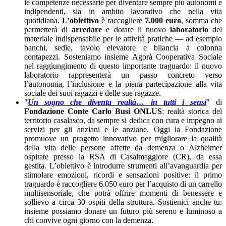
le competenze necessarie per diventare sempre più autonomi e
indipendenti, sia in ambito lavorativo che nella vita
quotidiana.
L’obiettivo
è raccogliere
7.000 euro
, somma che
permetterà di
arredare
e dotare il nuovo
laboratorio
del
materiale indispensabile per le attività pratiche — ad esempio
banchi, sedie, tavolo elevatore e bilancia a colonna
contapezzi. Sosteniamo insieme Agorà Cooperativa Sociale
nel raggiungimento di questo importante traguardo: il nuovo
laboratorio rappresenterà un passo concreto verso
l’autonomia, l’inclusione e la piena partecipazione alla vita
sociale dei suoi ragazzi e delle sue ragazze.
"
Un sogno che diventa realtà… in tutti i sensi
" di
Fondazione Conte Carlo Busi ONLUS
: realtà storica del
territorio casalasco, da sempre si dedica con cura e impegno ai
servizi per gli anziani e le anziane. Oggi la Fondazione
promuove un progetto innovativo per migliorare la qualità
della vita delle persone affette da demenza o Alzheimer
ospitate presso la RSA di Casalmaggiore (CR), da essa
gestita. L’obiettivo è introdurre strumenti all’avanguardia per
stimolare emozioni, ricordi e sensazioni positive: il primo
traguardo è raccogliere 6.050 euro per l’acquisto di un carrello
multisensoriale, che potrà offrire momenti di benessere e
sollievo a circa 30 ospiti della struttura. Sostienici anche tu:
insieme possiamo donare un futuro più sereno e luminoso a
chi convive ogni giorno con la demenza.