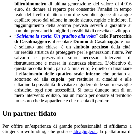
bilirubinometro
di ultima generazione del valore di 4.916
euro, da donare al reparto per consentire l’analisi in tempo
reale del livello di ittero con due semplici gocce di sangue
capillare preso dal tallone in modo sicuro, rapido e indolore. Il
raggiungimento della somma prevista servirà a garantire ai
bambini prematuri le migliori possibilità di crescita e sviluppo.
“
Salviamo la storia. Un gradino alla volta
” delle
Parrocchie
di Casalmaggiore
: il secolare
Duomo
di Casalmaggiore non
è soltanto una chiesa, è un
simbolo prezioso
della città,
un’eredità artistica da proteggere per le generazioni future. Per
salvarlo e preservarlo sono necessari interventi di
ristrutturazione e messa in sicurezza sismica. L’obiettivo di
questa raccolta fondi, pari a 5 mila euro, è quello di finanziare
il
rifacimento delle quattro scale interne
che portano al
sottotetto ed alla
cupola
, per restituire ai cittadini e alle
cittadine la possibilità di visitare e godere delle sue meraviglie
artistiche, oggi non accessibili. Si tratta dunque non di un
mero intervento edilizio, ma un modo per donare al territorio
un tesoro che le appartiene e che rischia di perdere.
Un partner fidato
Per offrire un’esperienza di grande professionalità ci affidiamo a
Ginger Crowdfunding, che gestisce
Ideaginger.it
, la piattaforma di