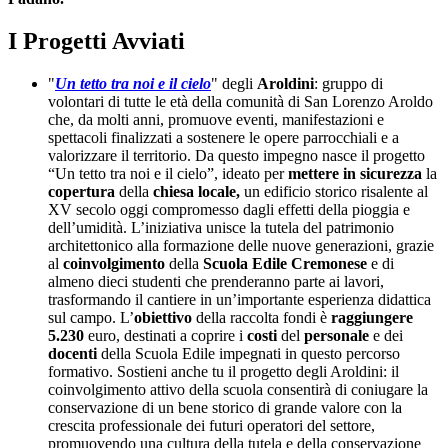
I Progetti Avviati
"
Un tetto tra noi e il cielo
" degli
Aroldini
: gruppo di
volontari di tutte le età della comunità di San Lorenzo Aroldo
che, da molti anni, promuove eventi, manifestazioni e
spettacoli finalizzati a sostenere le opere parrocchiali e a
valorizzare il territorio. Da questo impegno nasce il progetto
“Un tetto tra noi e il cielo”, ideato per
mettere
in
sicurezza
la
copertura
della
chiesa
locale,
un edificio storico risalente al
XV secolo oggi compromesso dagli effetti della pioggia e
dell’umidità. L’iniziativa unisce la tutela del patrimonio
architettonico alla formazione delle nuove generazioni, grazie
al
coinvolgimento
della
Scuola
Edile
Cremonese
e di
almeno dieci studenti che prenderanno parte ai lavori,
trasformando il cantiere in un’importante esperienza didattica
sul campo. L’
obiettivo
della raccolta fondi è
raggiungere
5.
230
euro, destinati a coprire i
costi
del
personale
e dei
docenti
della Scuola Edile impegnati in questo percorso
formativo. Sostieni anche tu il progetto degli Aroldini: il
coinvolgimento attivo della scuola consentirà di coniugare la
conservazione di un bene storico di grande valore con la
crescita professionale dei futuri operatori del settore,
promuovendo una cultura della tutela e della conservazione