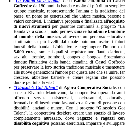
"
La Banda va a scuola
" della
Banda cittadina di Castel
Goffredo
: da 180 anni, la banda è molto di più di un semplice
gruppo musicale, rappresentando l'anima e la tradizione del
paese, un ponte tra generazioni che unisce musica, persone e
valori condivisi. L'iniziativa proposta è finalizzata all'
acquisto
di
nuovi strumenti
per garantire continuità al progetto "La
Banda va a scuola", nato per
avvicinare bambini e bambine
al mondo della musica
, attraverso un percorso educativo
strutturato su più livelli dal quale potranno uscire i futuri
innesti della banda. L'obiettivo è raggiungere l'importo di
5.000 euro
, tramite i quali si acquisteranno flauti, clarinetti,
sax alti, trombe, tromboni, congas e bongos. Sosteniamo
dunque l'iniziativa della banda cittadina di Castel Goffredo
per preservare la loro storica tradizione musicale e trasmettere
alle nuove generazioni l'amore per questa arte che sa unire, far
crescere, abbattere barriere e creare legami che possono
durare per tutta la vita!
“Girasole’s Got Talent”
di
Agorà Cooperativa Sociale
: con
sede a Rivarolo Mantovano, la cooperativa opera da anni
offrendo servizi assistenziali, socio-sanitari, educativi,
formativi e di inserimento lavorativo a favore di persone con
disabilità, anziani e minori. Con il progetto “Girasole’s Got
Talent”, la cooperativa desidera creare uno
spazio
di
lavoro
completamente attrezzato, dove
ragazze e ragazzi con
disabilità cognitiva
possano esercitarsi, imparare e sviluppare