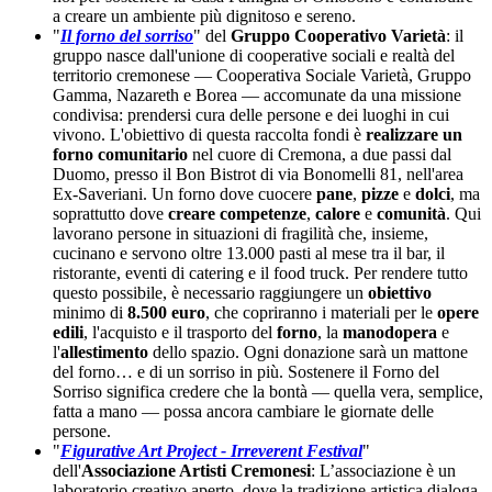
a creare un ambiente più dignitoso e sereno.
"
Il forno del sorriso
" del
Gruppo Cooperativo Varietà
: il
gruppo nasce dall'unione di cooperative sociali e realtà del
territorio cremonese — Cooperativa Sociale Varietà, Gruppo
Gamma, Nazareth e Borea — accomunate da una missione
condivisa: prendersi cura delle persone e dei luoghi in cui
vivono. L'obiettivo di questa raccolta fondi è
realizzare un
forno comunitario
nel cuore di Cremona, a due passi dal
Duomo, presso il Bon Bistrot di via Bonomelli 81, nell'area
Ex-Saveriani. Un forno dove cuocere
pane
,
pizze
e
dolci
, ma
soprattutto dove
creare competenze
,
calore
e
comunità
. Qui
lavorano persone in situazioni di fragilità che, insieme,
cucinano e servono oltre 13.000 pasti al mese tra il bar, il
ristorante, eventi di catering e il food truck. Per rendere tutto
questo possibile, è necessario raggiungere un
obiettivo
minimo di
8.500 euro
, che copriranno i materiali per le
opere
edili
, l'acquisto e il trasporto del
forno
, la
manodopera
e
l'
allestimento
dello spazio. Ogni donazione sarà un mattone
del forno… e di un sorriso in più. Sostenere il Forno del
Sorriso significa credere che la bontà — quella vera, semplice,
fatta a mano — possa ancora cambiare le giornate delle
persone.
"
Figurative Art Project - Irreverent Festival
"
dell'
Associazione Artisti Cremonesi
: L’associazione è un
laboratorio creativo aperto, dove la tradizione artistica dialoga