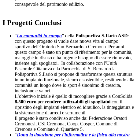
consapevole del patrimonio edilizio.
I Progetti Conclusi
“
La comunità in campo
” della
Polisportiva S.Ilario ASD
:
con questo progetto si vuole dare nuova vita al campo
sportivo dell'Oratorio San Bernardo a Cremona. Per anni
questo campo è stato un punto di riferimento per la comunità,
ma oggi è in disuso e ha urgente bisogno di essere rinnovato,
insieme agli spogliatoi. In collaborazione con l'Unità
Pastorale Cittanova e la Parrocchia di S. Bernardo la
Polisportiva S.Ilario si propone di trasformare questa struttura
in un impianto funzionale, sicuro e sostenibile, restituendo alla
comunità un luogo dove lo sport è sinonimo di crescita,
inclusione e valori.
L’obiettivo iniziale è quello di raccogliere grazie a ConSolida
8.500 euro
per
rendere utilizzabili gli spogliatoi
con il
ripristino degli impianti elettrico ed idraulico, la tinteggiatura e
la sistemazione di arredi e serramenti.
Il progetto è stato condiviso anche da: Federazione Oratori
Cremonesi, CSI Cremona, Coop. Cosper, Comune di
Cremona e Comitato di Quartiere 5.
"
Dona la dotazione per l'informatica e la fisica alla nostra