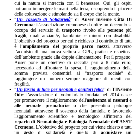
cui la natura si intreccia con il benessere. Qui, gli ospiti
potranno immergere le mani nella terra, riscoprendo il piacere
della coltivazione e stimolando sia il corpo che la mente.
“
Un Tassello di Solidarietà
” di
Auser Insieme Città Di
Cremona
: L’associazione cremonese da oltre un decennio si
occupa del servizio di
trasporto
rivolto alle
persone
più
fragili
, quali anziani/e, bambini/e e minori con disabilità.
L’obiettivo del progetto per cui è richiesto il contributo di tutti
è l’
ampliamento del proprio parco mezzi
, attraverso
l’acquisto di una nuova vettura a GPL, pratica e rispettosa
dell’ambiente grazie alla doppia alimentazione. Per il progetto,
Auser pone un obiettivo di raccolta pari a 8 mila euro,
necessario ad affrontare la spesa. Il raggiungimento della
somma prevista consentirà al “trasporto sociale” di
raggiungere un numero sempre maggiore di utenti con
fragilità.
“
Un fascio di luce per neonati e genitori felici
” di
TINsieme
Odv
: l’associazione di volontariato fondata nel 2014 nasce
per promuovere il miglioramento dell'
assistenza
ai
neonati e
alle neonate prematuri/e
o che presentino patologie
neonatali, attraverso il sostegno della famiglia e favorendo
l'aggiornamento scientifico e tecnologico all'interno del
reparto di Neonatologia e Patologia Neonatale dell'ASST
Cremona.
L’obiettivo del progetto per cui viene chiesto a tutti
un gesto di solidarietà è quello di
acquistare un