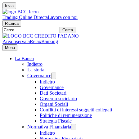
Invia
Trading Online Directa
Lavora con noi
Ricerca
Cerca
Area riservata
RelaxBanking
Menu
La Banca
Indietro
La storia
Governance
Indietro
Governance
Dati Societari
Governo societario
Organi Sociali
Conflitti di interessi soggetti collegati
Politiche di remunerazione
Strategia Fiscale
Normativa Finanziaria
Indietro
Normativa Finanziaria