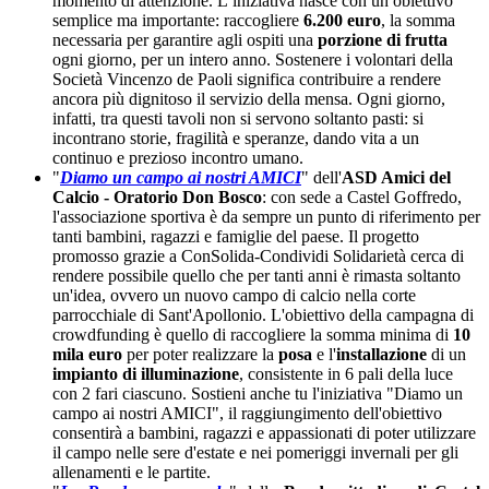
momento di attenzione. L’iniziativa nasce con un obiettivo
semplice ma importante: raccogliere
6.200 euro
, la somma
necessaria per garantire agli ospiti una
porzione di frutta
ogni giorno, per un intero anno. Sostenere i volontari della
Società Vincenzo de Paoli significa contribuire a rendere
ancora più dignitoso il servizio della mensa. Ogni giorno,
infatti, tra questi tavoli non si servono soltanto pasti: si
incontrano storie, fragilità e speranze, dando vita a un
continuo e prezioso incontro umano.
"
Diamo un campo ai nostri AMICI
" dell'
ASD Amici del
Calcio - Oratorio Don Bosco
: con sede a Castel Goffredo,
l'associazione sportiva è da sempre un punto di riferimento per
tanti bambini, ragazzi e famiglie del paese. Il progetto
promosso grazie a ConSolida-Condividi Solidarietà cerca di
rendere possibile quello che per tanti anni è rimasta soltanto
un'idea, ovvero un nuovo campo di calcio nella corte
parrocchiale di Sant'Apollonio. L'obiettivo della campagna di
crowdfunding è quello di raccogliere la somma minima di
10
mila euro
per poter realizzare la
posa
e l'
installazione
di un
impianto di illuminazione
, consistente in 6 pali della luce
con 2 fari ciascuno. Sostieni anche tu l'iniziativa "Diamo un
campo ai nostri AMICI", il raggiungimento dell'obiettivo
consentirà a bambini, ragazzi e appassionati di poter utilizzare
il campo nelle sere d'estate e nei pomeriggi invernali per gli
allenamenti e le partite.