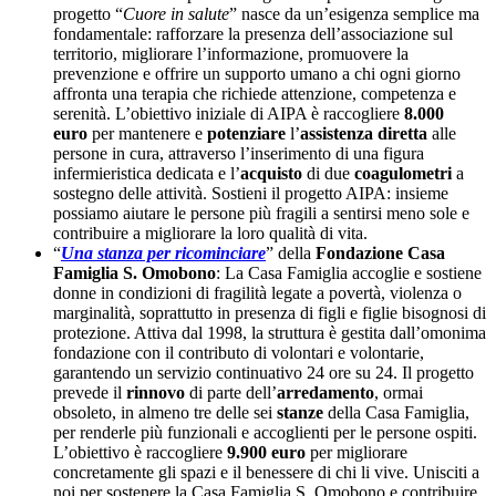
progetto “
Cuore in salute
” nasce da un’esigenza semplice ma
fondamentale: rafforzare la presenza dell’associazione sul
territorio, migliorare l’informazione, promuovere la
prevenzione e offrire un supporto umano a chi ogni giorno
affronta una terapia che richiede attenzione, competenza e
serenità. L’obiettivo iniziale di AIPA è raccogliere
8.000
euro
per mantenere e
potenziare
l’
assistenza diretta
alle
persone in cura, attraverso l’inserimento di una figura
infermieristica dedicata e l’
acquisto
di due
coagulometri
a
sostegno delle attività. Sostieni il progetto AIPA: insieme
possiamo aiutare le persone più fragili a sentirsi meno sole e
contribuire a migliorare la loro qualità di vita.
“
Una stanza per ricominciare
” della
Fondazione Casa
Famiglia S. Omobono
: La Casa Famiglia accoglie e sostiene
donne in condizioni di fragilità legate a povertà, violenza o
marginalità, soprattutto in presenza di figli e figlie bisognosi di
protezione. Attiva dal 1998, la struttura è gestita dall’omonima
fondazione con il contributo di volontari e volontarie,
garantendo un servizio continuativo 24 ore su 24. Il progetto
prevede il
rinnovo
di parte dell’
arredamento
, ormai
obsoleto, in almeno tre delle sei
stanze
della Casa Famiglia,
per renderle più funzionali e accoglienti per le persone ospiti.
L’obiettivo è raccogliere
9.900 euro
per migliorare
concretamente gli spazi e il benessere di chi li vive. Unisciti a
noi per sostenere la Casa Famiglia S. Omobono e contribuire