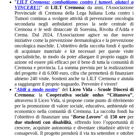
"
LILT Cremona: combattiamo contro i tumori, aiutaci a
VINCERE!!
" di
LILT Cremona
: da anni, l'Associazione
Provinciale di Cremona della Lega Italiana Lotta contro i
Tumori continua a svolgere attività di prevenzione oncologia
secondaria negli ambulatori presso la sede centrale di
Cremona e le sedi distaccate di Soresina, Rivolta d'Adda e
Crema. Dal 2024, l'Associazione agisce su due nuove
iniziative come la prevenzione dermatologica e la prevenzione
oncologica maschile. L'obiettivo della raccolta fondi è quello
di acquistare materiale e kit necessari per queste visite
specialistiche, in modo da poter allargare il proprio raggio di
azione ed essere più efficaci per il bene di tutta la comunità di
Cremona e provincia. La somma prevista per la realizzazione
del progetto è di 6.000 euro, cifra che permetterà di finanziare
almeno 240 visite. Sostieni anche tu LILT Cremona e aiutala
a raggiungere il proprio traguardo. Prevenire è vivere!
"
Abili a modo nostro
" del
Liceo Vida - Scuole Diocesi di
Cremona
: la
Cooperativa sociale onlus “Cittanova”
,
attraverso il Liceo Vida, si propone come punto di riferimento
per la promozione di valore sociale, educativo, ambientale ed
economico nella comunità di Cremona. La raccolta fondi ha
l’obiettivo di finanziare una “
Borsa Lavoro
” di
150 ore
per
due studenti con disabilità
, offrendo loro l’opportunità di
crescere, acquisire autonomia e diventare cittadini/e attivi/e e
consapevoli. Il progetto prenderà il via tra settembre e ottobre