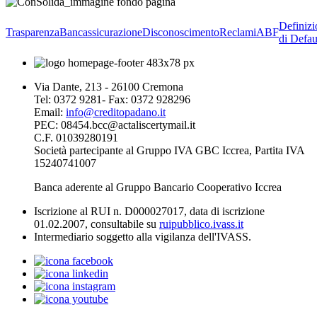
Definizi
Trasparenza
Bancassicurazione
Disconoscimento
Reclami
ABF
di Defau
Via Dante, 213 - 26100 Cremona
Tel: 0372 9281- Fax: 0372 928296
Email:
info@creditopadano.it
PEC: 08454.bcc@actaliscertymail.it
C.F. 01039280191
Società partecipante al Gruppo IVA GBC Iccrea, Partita IVA
15240741007
Banca aderente al Gruppo Bancario Cooperativo Iccrea
Iscrizione al RUI n. D000027017, data di iscrizione
01.02.2007, consultabile su
ruipubblico.ivass.it
Intermediario soggetto alla vigilanza dell'IVASS.