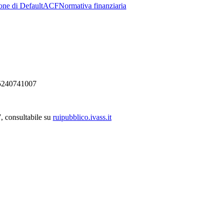
one di Default
ACF
Normativa finanziaria
 15240741007
, consultabile su
ruipubblico.ivass.it