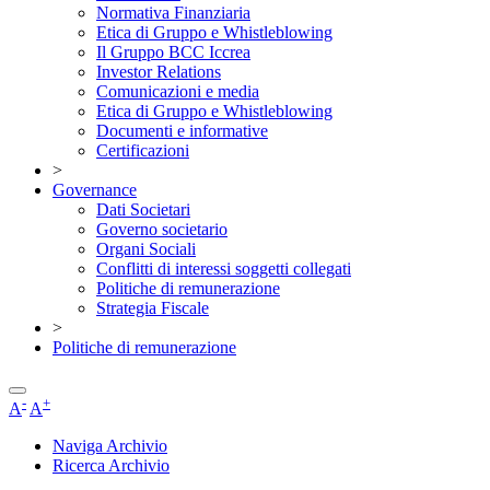
Normativa Finanziaria
Etica di Gruppo e Whistleblowing
Il Gruppo BCC Iccrea
Investor Relations
Comunicazioni e media
Etica di Gruppo e Whistleblowing
Documenti e informative
Certificazioni
>
Governance
Dati Societari
Governo societario
Organi Sociali
Conflitti di interessi soggetti collegati
Politiche di remunerazione
Strategia Fiscale
>
Politiche di remunerazione
-
+
A
A
Naviga Archivio
Ricerca Archivio