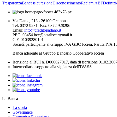
Trasparenza
Bancassicurazione
Disconoscimento
Reclami
ABF
Definizi
Via Dante, 213 - 26100 Cremona
Tel: 0372 9281- Fax: 0372 928296
Email:
info@creditopadano.it
PEC: 08454.bcc@actaliscertymail.it
C.F. 01039280191
Società partecipante al Gruppo IVA GBC Iccrea, Partita IVA
Banca aderente al Gruppo Bancario Cooperativo Iccrea
Iscrizione al RUI n. D000027017, data di iscrizione 01.02.2007
Intermediario soggetto alla vigilanza dell'IVASS.
La Banca
La storia
Governance
Normativa Finanziaria