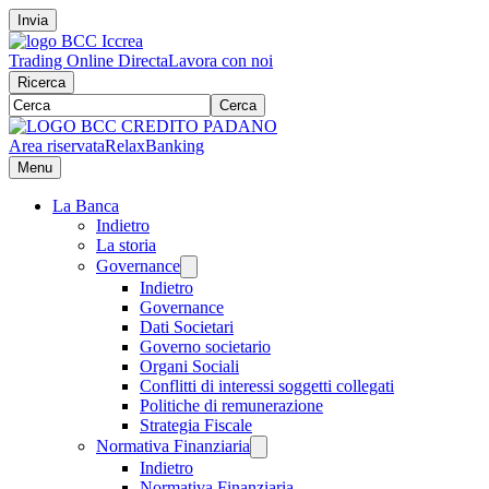
Invia
Trading Online Directa
Lavora con noi
Ricerca
Cerca
Area riservata
RelaxBanking
Menu
La Banca
Indietro
La storia
Governance
Indietro
Governance
Dati Societari
Governo societario
Organi Sociali
Conflitti di interessi soggetti collegati
Politiche di remunerazione
Strategia Fiscale
Normativa Finanziaria
Indietro
Normativa Finanziaria