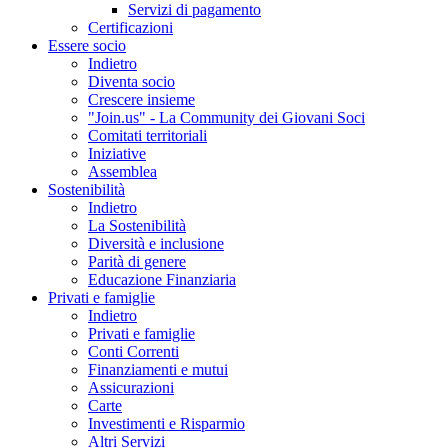
Servizi di pagamento
Certificazioni
Essere socio
Indietro
Diventa socio
Crescere insieme
"Join.us" - La Community dei Giovani Soci
Comitati territoriali
Iniziative
Assemblea
Sostenibilità
Indietro
La Sostenibilità
Diversità e inclusione
Parità di genere
Educazione Finanziaria
Privati e famiglie
Indietro
Privati e famiglie
Conti Correnti
Finanziamenti e mutui
Assicurazioni
Carte
Investimenti e Risparmio
Altri Servizi