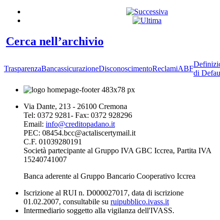
Cerca nell’archivio
Definizi
Trasparenza
Bancassicurazione
Disconoscimento
Reclami
ABF
di Defau
Via Dante, 213 - 26100 Cremona
Tel: 0372 9281- Fax: 0372 928296
Email:
info@creditopadano.it
PEC: 08454.bcc@actaliscertymail.it
C.F. 01039280191
Società partecipante al Gruppo IVA GBC Iccrea, Partita IVA
15240741007
Banca aderente al Gruppo Bancario Cooperativo Iccrea
Iscrizione al RUI n. D000027017, data di iscrizione
01.02.2007, consultabile su
ruipubblico.ivass.it
Intermediario soggetto alla vigilanza dell'IVASS.