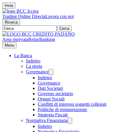
Invia
Trading Online Directa
Lavora con noi
Ricerca
Cerca
Area riservata
RelaxBanking
Menu
La Banca
Indietro
La storia
Governance
Indietro
Governance
Dati Societari
Governo societario
Organi Sociali
Conflitti di interessi soggetti collegati
Politiche di remunerazione
Strategia Fiscale
Normativa Finanziaria
Indietro
Normativa Finanziaria