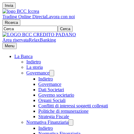
Invia
Trading Online Directa
Lavora con noi
Ricerca
Cerca
Area riservata
RelaxBanking
Menu
La Banca
Indietro
La storia
Governance
Indietro
Governance
Dati Societari
Governo societario
Organi Sociali
Conflitti di interessi soggetti collegati
Politiche di remunerazione
Strategia Fiscale
Normativa Finanziaria
Indietro
Normativa Finanziaria