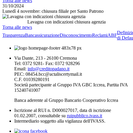
Torna alle news
31/10/2024
Lunedì 4 novembre: chiusura filiale per Santo Patrono
Lavagna con indicazioni chiusura agenzia
Torna alle news
Definizi
Trasparenza
Bancassicurazione
Disconoscimento
Reclami
ABF
di Defau
Via Dante, 213 - 26100 Cremona
Tel: 0372 9281- Fax: 0372 928296
Email:
info@creditopadano.it
PEC: 08454.bcc@actaliscertymail.it
C.F. 01039280191
Società partecipante al Gruppo IVA GBC Iccrea, Partita IVA
15240741007
Banca aderente al Gruppo Bancario Cooperativo Iccrea
Iscrizione al RUI n. D000027017, data di iscrizione
01.02.2007, consultabile su
ruipubblico.ivass.it
Intermediario soggetto alla vigilanza dell'IVASS.