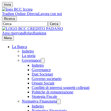
Invia
Trading Online Directa
Lavora con noi
Ricerca
Cerca
Area riservata
RelaxBanking
Menu
La Banca
Indietro
La storia
Governance
Indietro
Governance
Dati Societari
Governo societario
Organi Sociali
Conflitti di interessi soggetti collegati
Politiche di remunerazione
Strategia Fiscale
Normativa Finanziaria
Indietro
Normativa Finanziaria