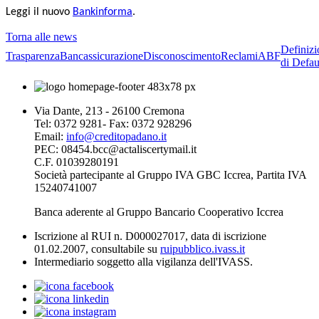
Leggi il nuovo
Bankinforma
.
Torna alle news
Definizi
Trasparenza
Bancassicurazione
Disconoscimento
Reclami
ABF
di Defau
Via Dante, 213 - 26100 Cremona
Tel: 0372 9281- Fax: 0372 928296
Email:
info@creditopadano.it
PEC: 08454.bcc@actaliscertymail.it
C.F. 01039280191
Società partecipante al Gruppo IVA GBC Iccrea, Partita IVA
15240741007
Banca aderente al Gruppo Bancario Cooperativo Iccrea
Iscrizione al RUI n. D000027017, data di iscrizione
01.02.2007, consultabile su
ruipubblico.ivass.it
Intermediario soggetto alla vigilanza dell'IVASS.