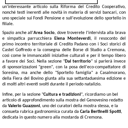
un'interessante articolo sulla Riforma del Credito Cooperativo,
nonché testi inerenti alle novità in materia di servizi bancari, con
uno speciale sui Fondi Pensione e sull'evoluzione dello sportello in
filiale.
Spazio anche all'
Area Socio
, dove troverete l'intervista alla brava
e simpatica parrucchiera
Elena Monteverdi
, il resoconto del
primo incontro territoriale di Credito Padano con i Soci storici di
Castel Goffredo e la consegna delle Borse di Studio a Cremona,
così come le immancabili iniziative culturali e per il tempo libero
a favore dei Soci. Nella sezione "
Dal territorio
" si parlerà invece
di sponsorizzazioni "green", con la posa dell'eco-compattatore di
Soresina, ma anche dello "Sportello famiglia" a Casalmorano,
della Fiera del Bovino giunta alla sua settantaduesima edizione e
di molti altri eventi svolti durante il periodo natalizio.
Infine, per la sezione "
Cultura e tradizioni
", ricordiamo un bel
articolo di approfondimento sulla mostra del Genovesino redatto
da
Valerio Guazzoni
, uno dei curatori della mostra stessa, e la
consueta rubrica gastronomica curata da
Carla Bertinelli Spotti
,
dedicata in questo numero alla mostarda di Cremona.