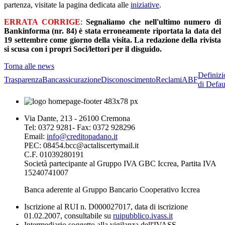
partenza, visitate la pagina dedicata alle
iniziative
.
ERRATA CORRIGE
:
Segnaliamo che nell'ultimo numero di
Bankinforma (nr. 84) è stata erroneamente riportata la data del
19 settembre come giorno della visita. La redazione della rivista
si scusa con i propri Soci/lettori per il disguido.
Torna alle news
Definizi
Trasparenza
Bancassicurazione
Disconoscimento
Reclami
ABF
di Defau
Via Dante, 213 - 26100 Cremona
Tel: 0372 9281- Fax: 0372 928296
Email:
info@creditopadano.it
PEC: 08454.bcc@actaliscertymail.it
C.F. 01039280191
Società partecipante al Gruppo IVA GBC Iccrea, Partita IVA
15240741007
Banca aderente al Gruppo Bancario Cooperativo Iccrea
Iscrizione al RUI n. D000027017, data di iscrizione
01.02.2007, consultabile su
ruipubblico.ivass.it
Intermediario soggetto alla vigilanza dell'IVASS.