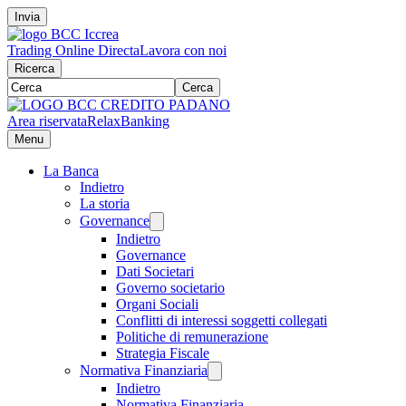
Invia
Trading Online Directa
Lavora con noi
Ricerca
Cerca
Area riservata
RelaxBanking
Menu
La Banca
Indietro
La storia
Governance
Indietro
Governance
Dati Societari
Governo societario
Organi Sociali
Conflitti di interessi soggetti collegati
Politiche di remunerazione
Strategia Fiscale
Normativa Finanziaria
Indietro
Normativa Finanziaria