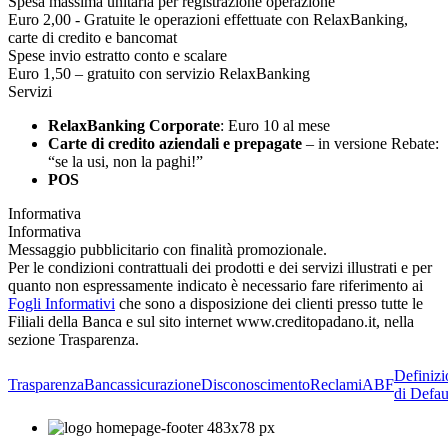
Spesa massima unitaria per registrazione operazione
Euro 2,00 - Gratuite le operazioni effettuate con RelaxBanking,
carte di credito e bancomat
Spese invio estratto conto e scalare
Euro 1,50 – gratuito con servizio RelaxBanking
Servizi
RelaxBanking Corporate
: Euro 10 al mese
Carte di credito aziendali e prepagate
– in versione Rebate:
“se la usi, non la paghi!”
POS
Informativa
Informativa
Messaggio pubblicitario con finalità promozionale.
Per le condizioni contrattuali dei prodotti e dei servizi illustrati e per
quanto non espressamente indicato è necessario fare riferimento ai
Fogli Informativi
che sono a disposizione dei clienti presso tutte le
Filiali della Banca e sul sito internet www.creditopadano.it, nella
sezione Trasparenza.
Definizi
Trasparenza
Bancassicurazione
Disconoscimento
Reclami
ABF
di Defau