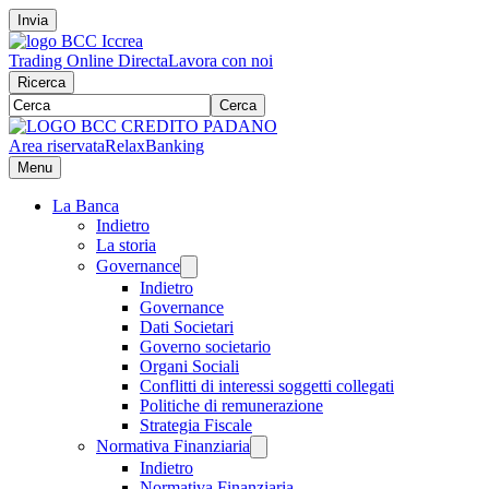
Invia
Trading Online Directa
Lavora con noi
Ricerca
Cerca
Area riservata
RelaxBanking
Menu
La Banca
Indietro
La storia
Governance
Indietro
Governance
Dati Societari
Governo societario
Organi Sociali
Conflitti di interessi soggetti collegati
Politiche di remunerazione
Strategia Fiscale
Normativa Finanziaria
Indietro
Normativa Finanziaria