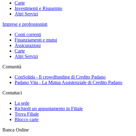
Carte
Investimenti e Risparmio
Altri Servizi
Imprese e professionisti
Conti correnti
Finanziamenti e mutui
Assicurazioni
Carte
Altri Servizi
Comunità
ConSolida - Il crowdfunding di Credito Padano
Padano Vita - La Mutua Assistenziale di Credito Padano
Contattaci
La sede
Richiedi un appuntamento in Filiale
Trova Filiale
Blocco carte
Banca Online