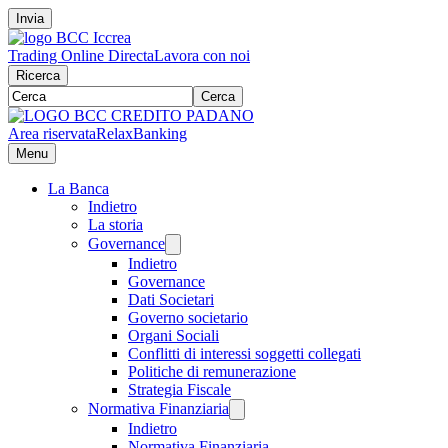
Invia
Trading Online Directa
Lavora con noi
Ricerca
Cerca
Area riservata
RelaxBanking
Menu
La Banca
Indietro
La storia
Governance
Indietro
Governance
Dati Societari
Governo societario
Organi Sociali
Conflitti di interessi soggetti collegati
Politiche di remunerazione
Strategia Fiscale
Normativa Finanziaria
Indietro
Normativa Finanziaria