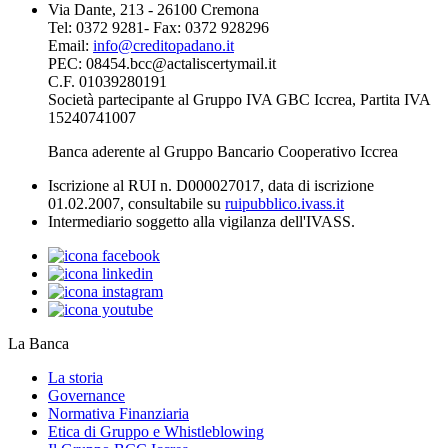
Via Dante, 213 - 26100 Cremona
Tel: 0372 9281- Fax: 0372 928296
Email:
info@creditopadano.it
PEC: 08454.bcc@actaliscertymail.it
C.F. 01039280191
Società partecipante al Gruppo IVA GBC Iccrea, Partita IVA
15240741007
Banca aderente al Gruppo Bancario Cooperativo Iccrea
Iscrizione al RUI n. D000027017, data di iscrizione
01.02.2007, consultabile su
ruipubblico.ivass.it
Intermediario soggetto alla vigilanza dell'IVASS.
La Banca
La storia
Governance
Normativa Finanziaria
Etica di Gruppo e Whistleblowing