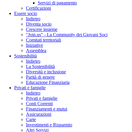
Servizi di pagamento
Certificazioni
Essere socio
Indietro
Diventa socio
Crescere insieme
"Join.us" - La Community dei Giovani Soci
Comitati territoriali
Iniziative
Assemblea
Sostenibilità
Indietro
La Sostenibilità
Diversità e inclusione
Parità di genere
Educazione Finanziaria
Privati e famiglie
Indietro
Privati e famiglie
Conti Correnti
Finanziamenti e mutui
Assicurazioni
Carte
Investimenti e Risparmio
Altri Servizi