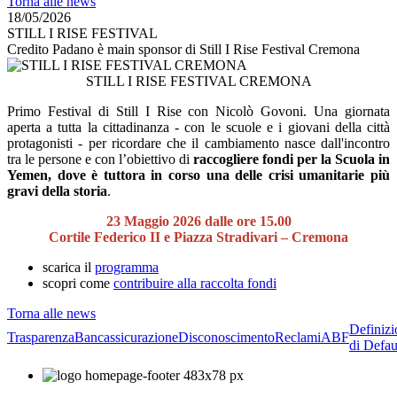
Torna alle news
18/05/2026
STILL I RISE FESTIVAL
Credito Padano è main sponsor di Still I Rise Festival Cremona
STILL I RISE FESTIVAL CREMONA
Primo Festival di Still I Rise con Nicolò Govoni. Una giornata
aperta a tutta la cittadinanza - con le scuole e i giovani della città
protagonisti - per ricordare che il cambiamento nasce dall'incontro
tra le persone e con l’obiettivo di
raccogliere fondi per la Scuola in
Yemen, dove è tuttora in corso una delle crisi umanitarie più
gravi della storia
.
23 Maggio 2026 dalle ore 15.00
Cortile Federico II e Piazza Stradivari – Cremona
scarica il
programma
scopri come
contribuire alla raccolta fondi
Torna alle news
Definizi
Trasparenza
Bancassicurazione
Disconoscimento
Reclami
ABF
di Defau