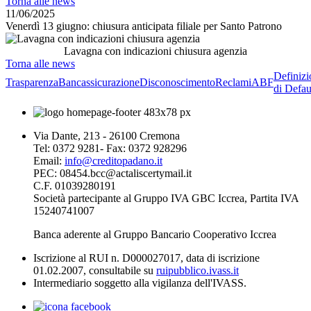
Torna alle news
11/06/2025
Venerdì 13 giugno: chiusura anticipata filiale per Santo Patrono
Lavagna con indicazioni chiusura agenzia
Torna alle news
Definizi
Trasparenza
Bancassicurazione
Disconoscimento
Reclami
ABF
di Defau
Via Dante, 213 - 26100 Cremona
Tel: 0372 9281- Fax: 0372 928296
Email:
info@creditopadano.it
PEC: 08454.bcc@actaliscertymail.it
C.F. 01039280191
Società partecipante al Gruppo IVA GBC Iccrea, Partita IVA
15240741007
Banca aderente al Gruppo Bancario Cooperativo Iccrea
Iscrizione al RUI n. D000027017, data di iscrizione
01.02.2007, consultabile su
ruipubblico.ivass.it
Intermediario soggetto alla vigilanza dell'IVASS.