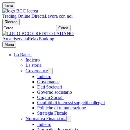
Invia
Trading Online Directa
Lavora con noi
Ricerca
Cerca
Area riservata
RelaxBanking
Menu
La Banca
Indietro
La storia
Governance
Indietro
Governance
Dati Societari
Governo societario
Organi Sociali
Conflitti di interessi soggetti collegati
Politiche di remunerazione
Strategia Fiscale
Normativa Finanziaria
Indietro
Normativa Finanziaria