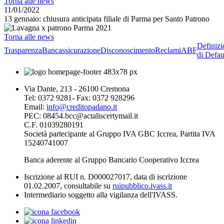
Torna alle news
11/01/2022
13 gennaio: chiusura anticipata filiale di Parma per Santo Patrono
Torna alle news
Definizi
Trasparenza
Bancassicurazione
Disconoscimento
Reclami
ABF
di Defau
Via Dante, 213 - 26100 Cremona
Tel: 0372 9281- Fax: 0372 928296
Email:
info@creditopadano.it
PEC: 08454.bcc@actaliscertymail.it
C.F. 01039280191
Società partecipante al Gruppo IVA GBC Iccrea, Partita IVA
15240741007
Banca aderente al Gruppo Bancario Cooperativo Iccrea
Iscrizione al RUI n. D000027017, data di iscrizione
01.02.2007, consultabile su
ruipubblico.ivass.it
Intermediario soggetto alla vigilanza dell'IVASS.