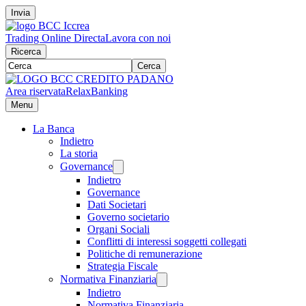
Invia
Trading Online Directa
Lavora con noi
Ricerca
Cerca
Area riservata
RelaxBanking
Menu
La Banca
Indietro
La storia
Governance
Indietro
Governance
Dati Societari
Governo societario
Organi Sociali
Conflitti di interessi soggetti collegati
Politiche di remunerazione
Strategia Fiscale
Normativa Finanziaria
Indietro
Normativa Finanziaria