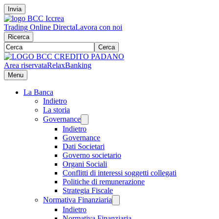
Invia
Trading Online Directa
Lavora con noi
Ricerca
Cerca
Area riservata
RelaxBanking
Menu
La Banca
Indietro
La storia
Governance
Indietro
Governance
Dati Societari
Governo societario
Organi Sociali
Conflitti di interessi soggetti collegati
Politiche di remunerazione
Strategia Fiscale
Normativa Finanziaria
Indietro
Normativa Finanziaria