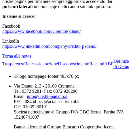
nostre pagine per rimanere sempre aggiornati, accedendo dai
pulsanti laterali
in homepage o cliccando sui link qui sotto.
Insieme si cresce!
Facebook
https://www.facebook.com/CreditoPadano/
LinkedIn
https://www.linkedin.com/company/credito-padano/
Torna alle news
Definizi
Trasparenza
Bancassicurazione
Disconoscimento
Reclami
ABF
di Defau
Via Dante, 213 - 26100 Cremona
Tel: 0372 9281- Fax: 0372 928296
Email:
info@creditopadano.it
PEC: 08454.bcc@actaliscertymail.it
C.F. 01039280191
Società partecipante al Gruppo IVA GBC Iccrea, Partita IVA
15240741007
Banca aderente al Gruppo Bancario Cooperativo Iccrea