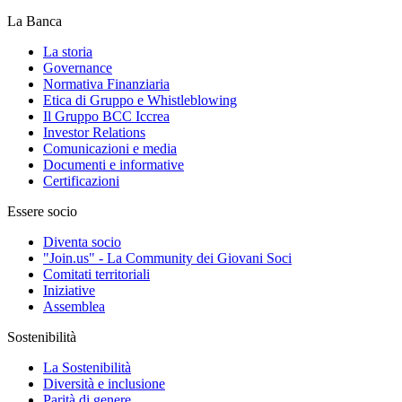
La Banca
La storia
Governance
Normativa Finanziaria
Etica di Gruppo e Whistleblowing
Il Gruppo BCC Iccrea
Investor Relations
Comunicazioni e media
Documenti e informative
Certificazioni
Essere socio
Diventa socio
"Join.us" - La Community dei Giovani Soci
Comitati territoriali
Iniziative
Assemblea
Sostenibilità
La Sostenibilità
Diversità e inclusione
Parità di genere