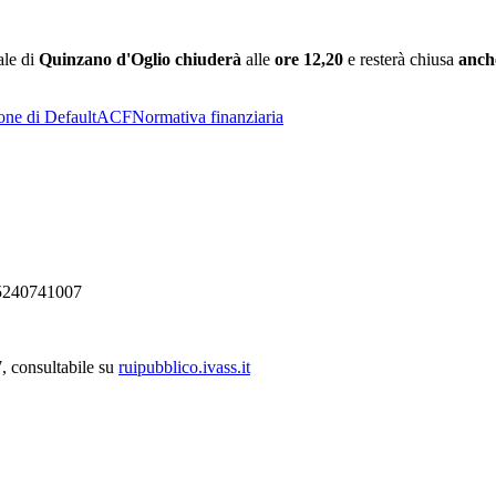
iale di
Quinzano d'Oglio chiuderà
alle
ore 12,20
e resterà chiusa
anc
one di Default
ACF
Normativa finanziaria
 15240741007
, consultabile su
ruipubblico.ivass.it