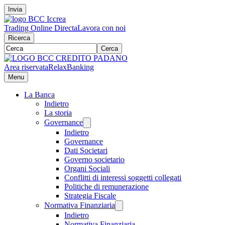
Invia
Trading Online Directa
Lavora con noi
Ricerca
Cerca
Area riservata
RelaxBanking
Menu
La Banca
Indietro
La storia
Governance
Indietro
Governance
Dati Societari
Governo societario
Organi Sociali
Conflitti di interessi soggetti collegati
Politiche di remunerazione
Strategia Fiscale
Normativa Finanziaria
Indietro
Normativa Finanziaria