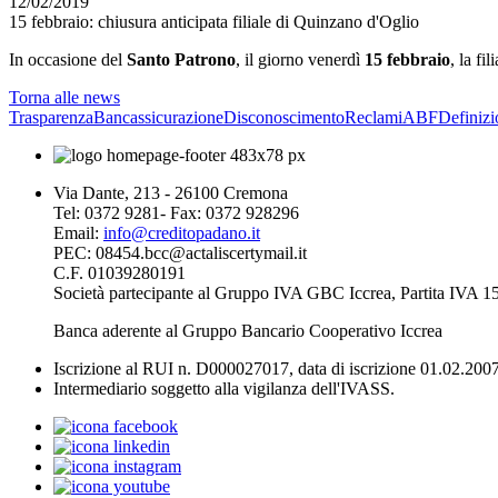
12/02/2019
15 febbraio: chiusura anticipata filiale di Quinzano d'Oglio
In occasione del
Santo Patrono
, il giorno venerdì
15 febbraio
, la fil
Torna alle news
Trasparenza
Bancassicurazione
Disconoscimento
Reclami
ABF
Definizi
Via Dante, 213 - 26100 Cremona
Tel: 0372 9281- Fax: 0372 928296
Email:
info@creditopadano.it
PEC: 08454.bcc@actaliscertymail.it
C.F. 01039280191
Società partecipante al Gruppo IVA GBC Iccrea, Partita IVA
Banca aderente al Gruppo Bancario Cooperativo Iccrea
Iscrizione al RUI n. D000027017, data di iscrizione 01.02.2007
Intermediario soggetto alla vigilanza dell'IVASS.