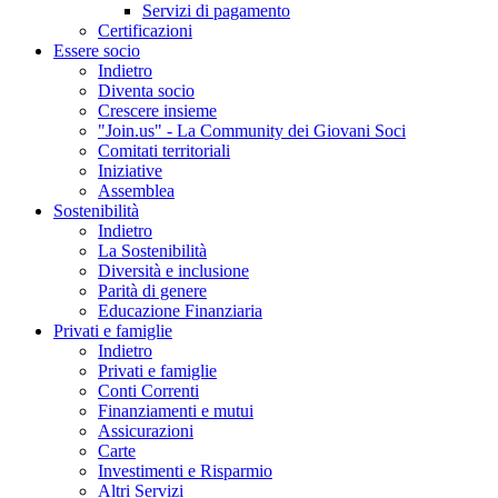
Servizi di pagamento
Certificazioni
Essere socio
Indietro
Diventa socio
Crescere insieme
"Join.us" - La Community dei Giovani Soci
Comitati territoriali
Iniziative
Assemblea
Sostenibilità
Indietro
La Sostenibilità
Diversità e inclusione
Parità di genere
Educazione Finanziaria
Privati e famiglie
Indietro
Privati e famiglie
Conti Correnti
Finanziamenti e mutui
Assicurazioni
Carte
Investimenti e Risparmio
Altri Servizi