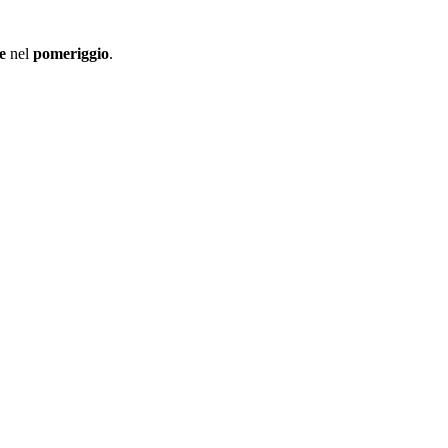
he
nel
pomeriggio
.