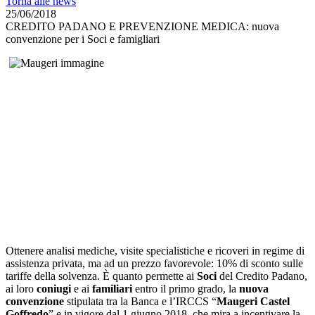
Torna alle news
25/06/2018
CREDITO PADANO E PREVENZIONE MEDICA: nuova
convenzione per i Soci e famigliari
Ottenere analisi mediche, visite specialistiche e ricoveri in regime di
assistenza privata, ma ad un prezzo favorevole: 10% di sconto sulle
tariffe della solvenza. È quanto permette ai
Soci
del Credito Padano,
ai loro
coniugi
e ai
familiari
entro il primo grado, la
nuova
convenzione
stipulata tra la Banca e l’IRCCS “
Maugeri Castel
Goffredo
” e in vigore dal 1 giugno 2018, che mira a incentivare la