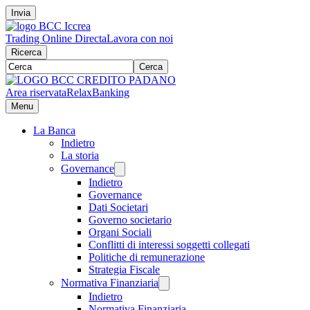
Invia
Trading Online Directa
Lavora con noi
Ricerca
Cerca
Area riservata
RelaxBanking
Menu
La Banca
Indietro
La storia
Governance
Indietro
Governance
Dati Societari
Governo societario
Organi Sociali
Conflitti di interessi soggetti collegati
Politiche di remunerazione
Strategia Fiscale
Normativa Finanziaria
Indietro
Normativa Finanziaria