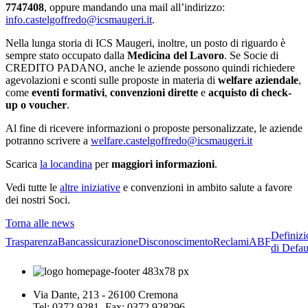
7747408
, oppure mandando una mail all’indirizzo:
info.castelgoffredo@icsmaugeri.it
.
Nella lunga storia di ICS Maugeri, inoltre, un posto di riguardo è
sempre stato occupato dalla
Medicina del Lavoro
. Se Socie di
CREDITO PADANO, anche le aziende possono quindi richiedere
agevolazioni e sconti sulle proposte in materia di
welfare aziendale
,
come
eventi formativi
,
convenzioni dirette
e
acquisto di check-
up o voucher
.
Al fine di ricevere informazioni o proposte personalizzate, le aziende
potranno scrivere a
welfare.castelgoffredo@icsmaugeri.it
Scarica
la locandina
per
maggiori informazioni
.
Vedi tutte le
altre iniziative
e convenzioni in ambito salute a favore
dei nostri Soci.
Torna alle news
Definizi
Trasparenza
Bancassicurazione
Disconoscimento
Reclami
ABF
di Defau
Via Dante, 213 - 26100 Cremona
Tel: 0372 9281- Fax: 0372 928296