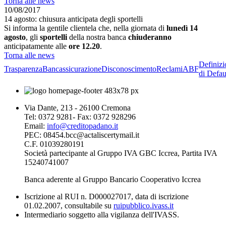
Torna alle news
10/08/2017
14 agosto: chiusura anticipata degli sportelli
Si informa la gentile clientela che, nella giornata di
lunedì 14
agosto
, gli
sportelli
della nostra banca
chiuderanno
anticipatamente alle
ore 12.20
.
Torna alle news
Definizi
Trasparenza
Bancassicurazione
Disconoscimento
Reclami
ABF
di Defau
Via Dante, 213 - 26100 Cremona
Tel: 0372 9281- Fax: 0372 928296
Email:
info@creditopadano.it
PEC: 08454.bcc@actaliscertymail.it
C.F. 01039280191
Società partecipante al Gruppo IVA GBC Iccrea, Partita IVA
15240741007
Banca aderente al Gruppo Bancario Cooperativo Iccrea
Iscrizione al RUI n. D000027017, data di iscrizione
01.02.2007, consultabile su
ruipubblico.ivass.it
Intermediario soggetto alla vigilanza dell'IVASS.