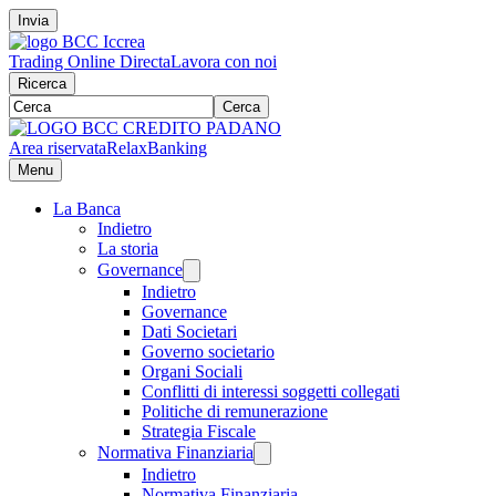
Invia
Trading Online Directa
Lavora con noi
Ricerca
Cerca
Area riservata
RelaxBanking
Menu
La Banca
Indietro
La storia
Governance
Indietro
Governance
Dati Societari
Governo societario
Organi Sociali
Conflitti di interessi soggetti collegati
Politiche di remunerazione
Strategia Fiscale
Normativa Finanziaria
Indietro
Normativa Finanziaria