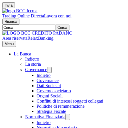
Invia
Trading Online Directa
Lavora con noi
Ricerca
Cerca
Area riservata
RelaxBanking
Menu
La Banca
Indietro
La storia
Governance
Indietro
Governance
Dati Societari
Governo societario
Organi Sociali
Conflitti di interessi soggetti collegati
Politiche di remunerazione
Strategia Fiscale
Normativa Finanziaria
Indietro
Normativa Finanziaria