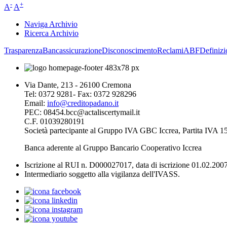
-
+
A
A
Naviga Archivio
Ricerca Archivio
Trasparenza
Bancassicurazione
Disconoscimento
Reclami
ABF
Definizi
Via Dante, 213 - 26100 Cremona
Tel: 0372 9281- Fax: 0372 928296
Email:
info@creditopadano.it
PEC: 08454.bcc@actaliscertymail.it
C.F. 01039280191
Società partecipante al Gruppo IVA GBC Iccrea, Partita IVA
Banca aderente al Gruppo Bancario Cooperativo Iccrea
Iscrizione al RUI n. D000027017, data di iscrizione 01.02.2007
Intermediario soggetto alla vigilanza dell'IVASS.