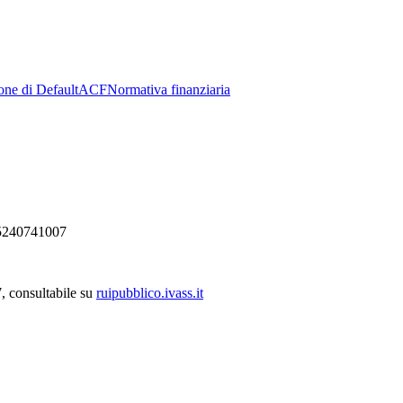
one di Default
ACF
Normativa finanziaria
 15240741007
, consultabile su
ruipubblico.ivass.it