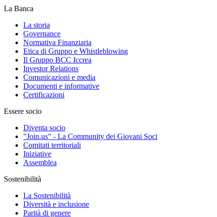
La Banca
La storia
Governance
Normativa Finanziaria
Etica di Gruppo e Whistleblowing
Il Gruppo BCC Iccrea
Investor Relations
Comunicazioni e media
Documenti e informative
Certificazioni
Essere socio
Diventa socio
"Join.us" - La Community dei Giovani Soci
Comitati territoriali
Iniziative
Assemblea
Sostenibilità
La Sostenibilità
Diversità e inclusione
Parità di genere