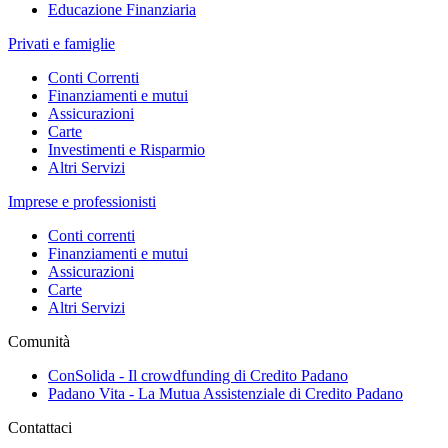
Educazione Finanziaria
Privati e famiglie
Conti Correnti
Finanziamenti e mutui
Assicurazioni
Carte
Investimenti e Risparmio
Altri Servizi
Imprese e professionisti
Conti correnti
Finanziamenti e mutui
Assicurazioni
Carte
Altri Servizi
Comunità
ConSolida - Il crowdfunding di Credito Padano
Padano Vita - La Mutua Assistenziale di Credito Padano
Contattaci