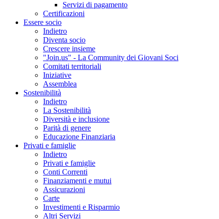
Servizi di pagamento
Certificazioni
Essere socio
Indietro
Diventa socio
Crescere insieme
"Join.us" - La Community dei Giovani Soci
Comitati territoriali
Iniziative
Assemblea
Sostenibilità
Indietro
La Sostenibilità
Diversità e inclusione
Parità di genere
Educazione Finanziaria
Privati e famiglie
Indietro
Privati e famiglie
Conti Correnti
Finanziamenti e mutui
Assicurazioni
Carte
Investimenti e Risparmio
Altri Servizi