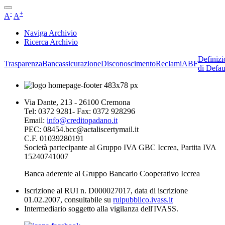
-
+
A
A
Naviga Archivio
Ricerca Archivio
Definizi
Trasparenza
Bancassicurazione
Disconoscimento
Reclami
ABF
di Defau
Via Dante, 213 - 26100 Cremona
Tel: 0372 9281- Fax: 0372 928296
Email:
info@creditopadano.it
PEC: 08454.bcc@actaliscertymail.it
C.F. 01039280191
Società partecipante al Gruppo IVA GBC Iccrea, Partita IVA
15240741007
Banca aderente al Gruppo Bancario Cooperativo Iccrea
Iscrizione al RUI n. D000027017, data di iscrizione
01.02.2007, consultabile su
ruipubblico.ivass.it
Intermediario soggetto alla vigilanza dell'IVASS.