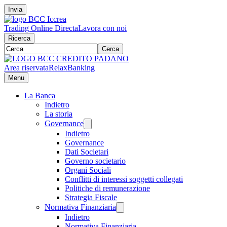
Invia
Trading Online Directa
Lavora con noi
Ricerca
Cerca
Area riservata
RelaxBanking
Menu
La Banca
Indietro
La storia
Governance
Indietro
Governance
Dati Societari
Governo societario
Organi Sociali
Conflitti di interessi soggetti collegati
Politiche di remunerazione
Strategia Fiscale
Normativa Finanziaria
Indietro
Normativa Finanziaria