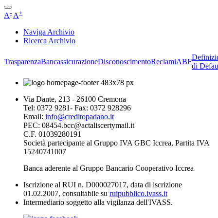
-
+
A
A
Naviga Archivio
Ricerca Archivio
Definizi
Trasparenza
Bancassicurazione
Disconoscimento
Reclami
ABF
di Defau
Via Dante, 213 - 26100 Cremona
Tel: 0372 9281- Fax: 0372 928296
Email:
info@creditopadano.it
PEC: 08454.bcc@actaliscertymail.it
C.F. 01039280191
Società partecipante al Gruppo IVA GBC Iccrea, Partita IVA
15240741007
Banca aderente al Gruppo Bancario Cooperativo Iccrea
Iscrizione al RUI n. D000027017, data di iscrizione
01.02.2007, consultabile su
ruipubblico.ivass.it
Intermediario soggetto alla vigilanza dell'IVASS.