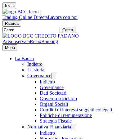
Invia
Trading Online Directa
Lavora con noi
Ricerca
Cerca
Area riservata
RelaxBanking
Menu
La Banca
Indietro
La storia
Governance
Indietro
Governance
Dati Societari
Governo societario
Organi Sociali
Conflitti di interessi soggetti collegati
Politiche di remunerazione
Strategia Fiscale
Normativa Finanziaria
Indietro
Normativa Finanziaria